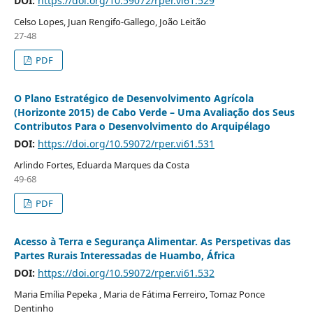
DOI:
https://doi.org/10.59072/rper.vi61.529
Celso Lopes, Juan Rengifo-Gallego, João Leitão
27-48
PDF
O Plano Estratégico de Desenvolvimento Agrícola
(Horizonte 2015) de Cabo Verde – Uma Avaliação dos Seus
Contributos Para o Desenvolvimento do Arquipélago
DOI:
https://doi.org/10.59072/rper.vi61.531
Arlindo Fortes, Eduarda Marques da Costa
49-68
PDF
Acesso à Terra e Segurança Alimentar. As Perspetivas das
Partes Rurais Interessadas de Huambo, África
DOI:
https://doi.org/10.59072/rper.vi61.532
Maria Emília Pepeka , Maria de Fátima Ferreiro, Tomaz Ponce
Dentinho