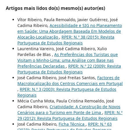
Artigos mais lidos do(s) mesmo(s) autor(es)
Vítor Ribeiro, Paula Remoaldo, Javier Gutiérrez, José
Cadima Ribeiro,
Acessibilidade e SIG no Planeamento
em Saúde: Uma Abordagem Baseada Em Modelos de
Alocação-Localização
,
RPER: N.º 38 (2015): Revista
Portuguesa de Estudos Regionais
Laurentina Vareiro, José Cadima Ribeiro, Xulio
Pardellas de Blas ,
As Preferências dos Turistas que
Visitam o Minho-Lima: uma Análise com Base nas
Preferências Declaradas
,
RPER: N.º 22 (2009): Revista
Portuguesa de Estudos Regionais
José Cadima Ribeiro, José Freitas Santos,
Factores de
Macrolocalização dos Centros Comerciais em Portugal
,
RPER: N.º 3 (2003): Revista Portuguesa de Estudos
Regionais
Mécia Cunha Mota, Paula Cristina Remoaldo, José
Cadima Ribeiro,
Criatividade: A Construção de Novos
Cenários para o Turismo em Ponte de Lima
,
RPER: N.º
29 (2012): Revista Portuguesa de Estudos Regionais
José Cadima Ribeiro,
Ficha Técnica
,
RPER: N.º 63
(2023): Revista Portuguesa de Estudos Regionais