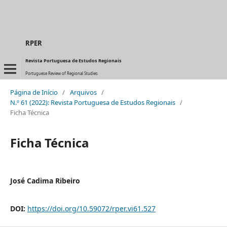
RPER
Revista Portuguesa de Estudos Regionais
Portuguese Review of Regional Studies
Página de Início
/
Arquivos
/
N.º 61 (2022): Revista Portuguesa de Estudos Regionais
/
Ficha Técnica
Ficha Técnica
José Cadima Ribeiro
DOI:
https://doi.org/10.59072/rper.vi61.527