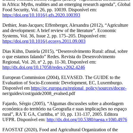
in Africa: Myths, realities and an emerging research agenda”, Global
Food Security, Vol. 26, pp. 10039. Disponível em:
https://doi.org/10.1016/j.gfs.2020.100393
Dethier, Jean-Jacques; Effenberger, Alexandra (2012), “Agriculture
and development: A brief review of the literature”. Economic
Systems, Vol. 36, Issue 2, pp. 175–205. Disponível em:
https://doi.org/10.1016/j.ecosys.2011.09.003
Dias Kühn, Daniela (2015), “Desenvolvimento Rural: afinal, sobre
o que estamos falando” Redes. Revista do Desenvolvimento
Regional, Vol. 20, nº 2, pp. 11-30, Disponível em:
http://dx.doi.org/10.17058/redes.v20i2.4246
European Commission (2004), ELVASED. The GUIDE to the
Evaluation of Socio-Economic Development, EC, Luxemburgo.
Disponível em
https://ec.europa.eu/regional_policy/sources/docge-
ner/guides/cost/guide2008_evalsed.pdf
Fajardo, Sérgio (2005), “Algumas discussões sobre a abordagem
económica do território na Geografia e suas implicações no espaço
rural”, RA´E GA, Curitiba, nº 10, pp. 131-137, 2005. Editora
UFPR. Disponível em:
http://dx.doi.org/10.5380/raega.v10i0.4976
FAOSTAT (2020), Food and Agricultural Organization of the