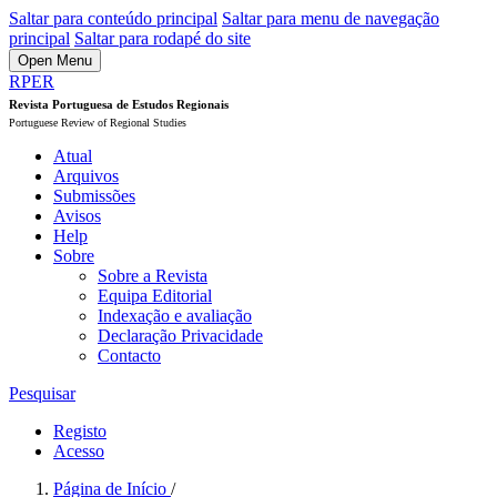
Saltar para conteúdo principal
Saltar para menu de navegação
principal
Saltar para rodapé do site
Open Menu
RPER
Revista Portuguesa de Estudos Regionais
Portuguese Review of Regional Studies
Atual
Arquivos
Submissões
Avisos
Help
Sobre
Sobre a Revista
Equipa Editorial
Indexação e avaliação
Declaração Privacidade
Contacto
Pesquisar
Registo
Acesso
Página de Início
/