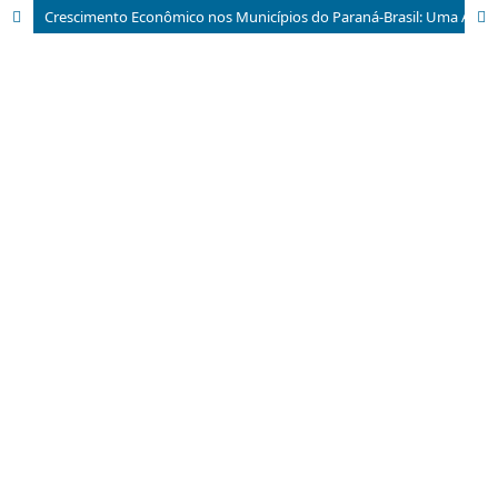
Crescimento Econômico nos Municípios do Paraná-Brasil: Uma Análise com Econometria Espacial