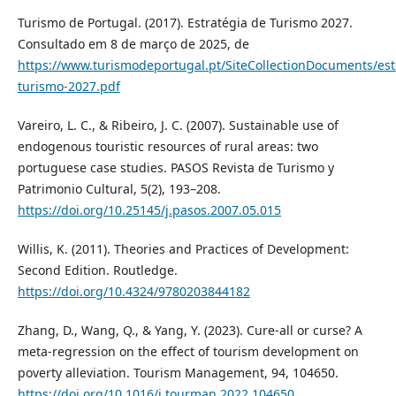
Turismo de Portugal. (2017). Estratégia de Turismo 2027.
Consultado em 8 de março de 2025, de
https://www.turismodeportugal.pt/SiteCollectionDocuments/estr
turismo-2027.pdf
Vareiro, L. C., & Ribeiro, J. C. (2007). Sustainable use of
endogenous touristic resources of rural areas: two
portuguese case studies. PASOS Revista de Turismo y
Patrimonio Cultural, 5(2), 193–208.
https://doi.org/10.25145/j.pasos.2007.05.015
Willis, K. (2011). Theories and Practices of Development:
Second Edition. Routledge.
https://doi.org/10.4324/9780203844182
Zhang, D., Wang, Q., & Yang, Y. (2023). Cure-all or curse? A
meta-regression on the effect of tourism development on
poverty alleviation. Tourism Management, 94, 104650.
https://doi.org/10.1016/j.tourman.2022.104650