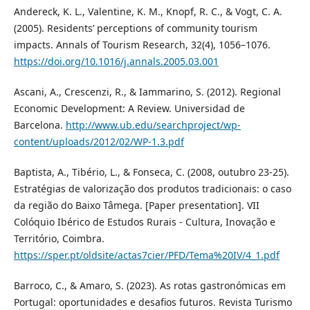
Andereck, K. L., Valentine, K. M., Knopf, R. C., & Vogt, C. A.
(2005). Residents’ perceptions of community tourism
impacts. Annals of Tourism Research, 32(4), 1056–1076.
https://doi.org/10.1016/j.annals.2005.03.001
Ascani, A., Crescenzi, R., & Iammarino, S. (2012). Regional
Economic Development: A Review. Universidad de
Barcelona.
http://www.ub.edu/searchproject/wp-
content/uploads/2012/02/WP-1.3.pdf
Baptista, A., Tibério, L., & Fonseca, C. (2008, outubro 23-25).
Estratégias de valorização dos produtos tradicionais: o caso
da região do Baixo Tâmega. [Paper presentation]. VII
Colóquio Ibérico de Estudos Rurais - Cultura, Inovação e
Território, Coimbra.
https://sper.pt/oldsite/actas7cier/PFD/Tema%20IV/4_1.pdf
Barroco, C., & Amaro, S. (2023). As rotas gastronómicas em
Portugal: oportunidades e desafios futuros. Revista Turismo