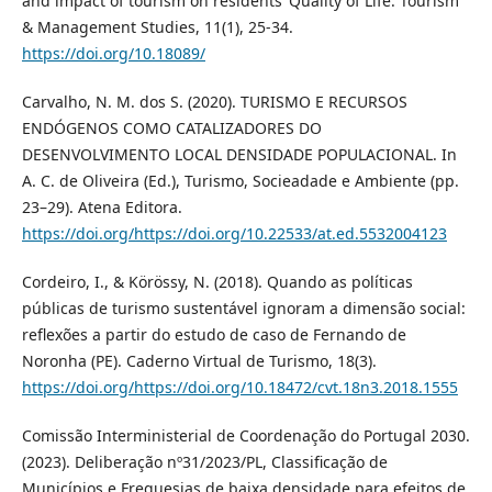
and impact of tourism on residents’ Quality of Life. Tourism
& Management Studies, 11(1), 25-34.
https://doi.org/10.18089/
Carvalho, N. M. dos S. (2020). TURISMO E RECURSOS
ENDÓGENOS COMO CATALIZADORES DO
DESENVOLVIMENTO LOCAL DENSIDADE POPULACIONAL. In
A. C. de Oliveira (Ed.), Turismo, Socieadade e Ambiente (pp.
23–29). Atena Editora.
https://doi.org/https://doi.org/10.22533/at.ed.5532004123
Cordeiro, I., & Körössy, N. (2018). Quando as políticas
públicas de turismo sustentável ignoram a dimensão social:
reflexões a partir do estudo de caso de Fernando de
Noronha (PE). Caderno Virtual de Turismo, 18(3).
https://doi.org/https://doi.org/10.18472/cvt.18n3.2018.1555
Comissão Interministerial de Coordenação do Portugal 2030.
(2023). Deliberação nº31/2023/PL, Classificação de
Municípios e Freguesias de baixa densidade para efeitos de