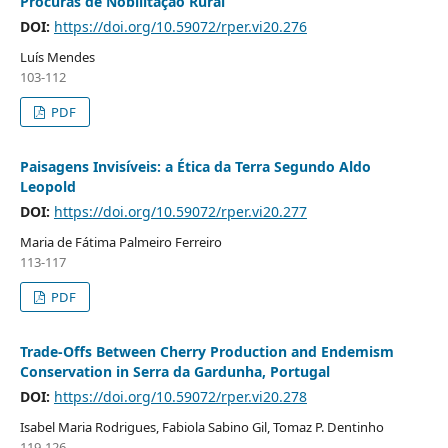
Procuras de Nobilitação Rural
DOI:
https://doi.org/10.59072/rper.vi20.276
Luís Mendes
103-112
PDF
Paisagens Invisíveis: a Ética da Terra Segundo Aldo
Leopold
DOI:
https://doi.org/10.59072/rper.vi20.277
Maria de Fátima Palmeiro Ferreiro
113-117
PDF
Trade-Offs Between Cherry Production and Endemism
Conservation in Serra da Gardunha, Portugal
DOI:
https://doi.org/10.59072/rper.vi20.278
Isabel Maria Rodrigues, Fabiola Sabino Gil, Tomaz P. Dentinho
119-126