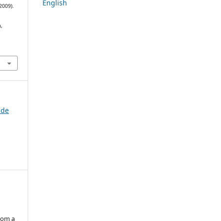
English
(2009).
,
 de
com a