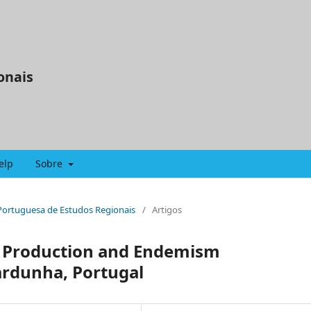
onais
elp
Sobre
a Portuguesa de Estudos Regionais
/
Artigos
y Production and Endemism
ardunha, Portugal