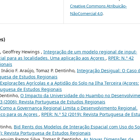
Creative Commons Atribuição-
NãoComercial 4.0
.
es)
, Geoffrey Hewings ,
Integração de um modelo regional de input-
al para as localidades. Uma aplicação aos Açores
,
RPER: N.º 42
ionais
 Inácio F. Araújo, Tomaz P. Dentinho,
Integração Desigual: O Caso 
uguesa de Estudos Regionais
Explorações Agrícolas e a Aptidão do Solo na Ilha Terceira (Açores:
rtuguesa de Estudos Regionais
 Dentinho,
O Impacto da Universidade do Huambo no Desenvolvim
13 (2006): Revista Portuguesa de Estudos Regionais
Como a Governança Regional Limita o Desenvolvimento Regional.
co para os Açores
,
RPER: N.º 52 (2019): Revista Portuguesa de Est
ntinho,
Bid Rents dos Modelos de Interação Espacial com Uso do So
7): Revista Portuguesa de Estudos Regionais
 Joaquim Ramos Silva, Tomaz P. Dentinho,
As Novas Dimensões da