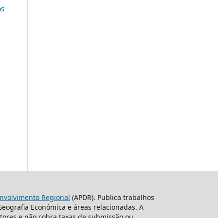
os
nvolvimento Regional
(APDR). Publica trabalhos
 Geografia Económica e áreas relacionadas. A
itores e não cobra taxas de submissão ou