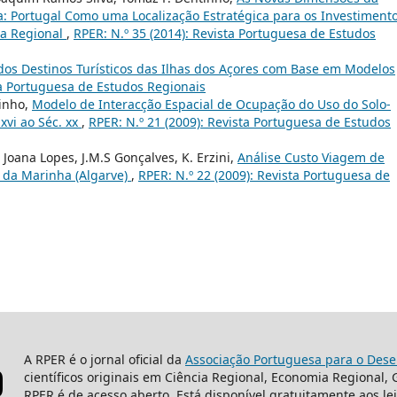
a: Portugal Como uma Localização Estratégica para os Investiment
ia Regional
,
RPER: N.º 35 (2014): Revista Portuguesa de Estudos
dos Destinos Turísticos das Ilhas dos Açores com Base em Modelos
ta Portuguesa de Estudos Regionais
tinho,
Modelo de Interacção Espacial de Ocupação do Uso do Solo-
xvi ao Séc. xx
,
RPER: N.º 21 (2009): Revista Portuguesa de Estudos
 Joana Lopes, J.M.S Gonçalves, K. Erzini,
Análise Custo Viagem de
a da Marinha (Algarve)
,
RPER: N.º 22 (2009): Revista Portuguesa de
A RPER é o jornal oficial da
Associação Portuguesa para o Dese
científicos originais em Ciência Regional, Economia Regional,
RPER é de acesso aberto. Está disponível gratuitamente aos le