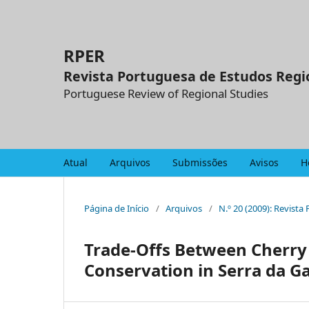
RPER
Revista Portuguesa de Estudos Regi
Portuguese Review of Regional Studies
Atual
Arquivos
Submissões
Avisos
H
Página de Início
/
Arquivos
/
N.º 20 (2009): Revist
Trade-Offs Between Cherr
Conservation in Serra da G