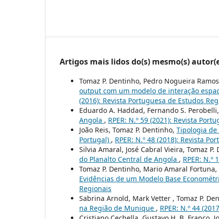
Artigos mais lidos do(s) mesmo(s) autor(
Tomaz P. Dentinho, Pedro Nogueira Ramos
output com um modelo de interação espaci
(2016): Revista Portuguesa de Estudos Reg
Eduardo A. Haddad, Fernando S. Perobelli,
Angola
,
RPER: N.º 59 (2021): Revista Port
João Reis, Tomaz P. Dentinho,
Tipologia de 
Portugal)
,
RPER: N.º 48 (2018): Revista Po
Silvia Amaral, José Cabral Vieira, Tomaz P.
do Planalto Central de Angola
,
RPER: N.º 
Tomaz P. Dentinho, Mario Amaral Fortuna,
Evidências de um Modelo Base Econométri
Regionais
Sabrina Arnold, Mark Vetter , Tomaz P. De
na Região de Munique
,
RPER: N.º 44 (201
Cristiano Cechella, Gustavo H. B. Franco,