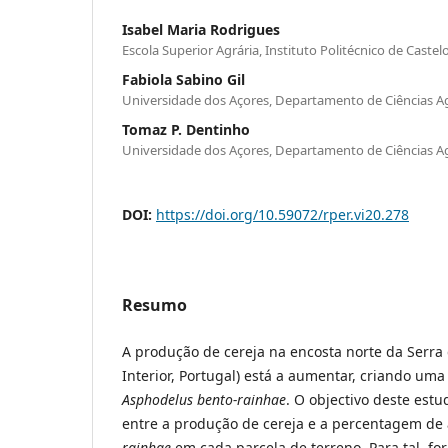
Isabel Maria Rodrigues
Escola Superior Agrária, Instituto Politécnico de Caste
Fabiola Sabino Gil
Universidade dos Açores, Departamento de Ciências Ag
Tomaz P. Dentinho
Universidade dos Açores, Departamento de Ciências Ag
DOI:
https://doi.org/10.59072/rper.vi20.278
Resumo
A produção de cereja na encosta norte da Serra
Interior, Portugal) está a aumentar, criando 
Asphodelus bento-rainhae
. O objectivo deste estu
entre a produção de cereja e a percentagem de
rainhae
em cada parcela de terreno. Para tal, f