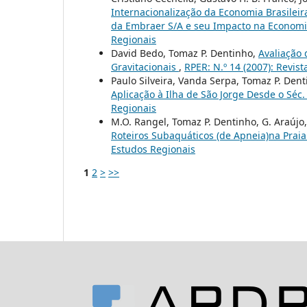
Internacionalização da Economia Brasileir
da Embraer S/A e seu Impacto na Econom
Regionais
David Bedo, Tomaz P. Dentinho,
Avaliação 
Gravitacionais
,
RPER: N.º 14 (2007): Revis
Paulo Silveira, Vanda Serpa, Tomaz P. Den
Aplicação à Ilha de São Jorge Desde o Séc. 
Regionais
M.O. Rangel, Tomaz P. Dentinho, G. Araújo,
Roteiros Subaquáticos (de Apneia)na Prai
Estudos Regionais
1
2
>
>>