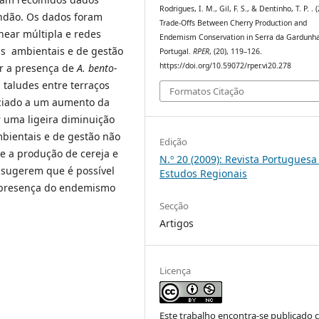
Rodrigues, I. M., Gil, F. S., & Dentinho, T. P. . 
ndão. Os dados foram
Trade-Offs Between Cherry Production and
near múltipla e redes
Endemism Conservation in Serra da Gardunha
eis ambientais e de gestão
Portugal.
RPER
, (20), 119–126.
https://doi.org/10.59072/rper.vi20.278
er a presença de
A. bento-
taludes entre terraços
Formatos Citação
ociado a um aumento da
 uma ligeira diminuição
mbientais e de gestão não
Edição
e a produção de cereja e
N.º 20 (2009): Revista Portuguesa
s sugerem que é possível
Estudos Regionais
 presença do endemismo
Secção
Artigos
Licença
Este trabalho encontra-se publicado 