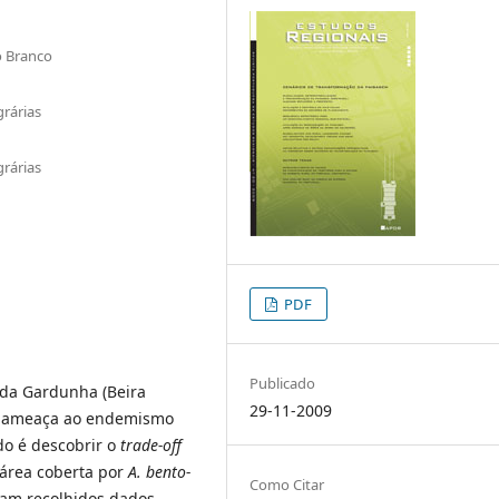
lo Branco
rárias
rárias
PDF
Publicado
 da Gardunha (Beira
29-11-2009
uma ameaça ao endemismo
do é descobrir o
trade-off
 área coberta por
A. bento-
Como Citar
oram recolhidos dados