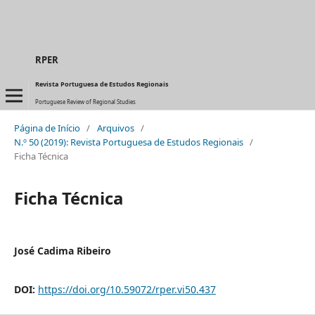
RPER
Revista Portuguesa de Estudos Regionais
Portuguese Review of Regional Studies
Página de Início
/
Arquivos
/
N.º 50 (2019): Revista Portuguesa de Estudos Regionais
/
Ficha Técnica
Ficha Técnica
José Cadima Ribeiro
DOI:
https://doi.org/10.59072/rper.vi50.437