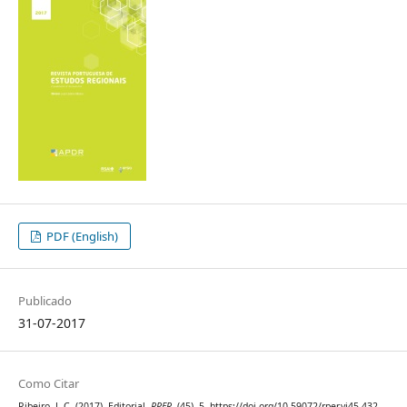
PDF (English)
Publicado
31-07-2017
Como Citar
Ribeiro, J. C. (2017). Editorial.
RPER
, (45), 5. https://doi.org/10.59072/rper.vi45.432