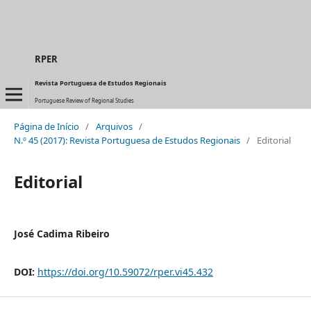
RPER
Revista Portuguesa de Estudos Regionais
Portuguese Review of Regional Studies
Página de Início
/
Arquivos
/
N.º 45 (2017): Revista Portuguesa de Estudos Regionais
/
Editorial
Editorial
José Cadima Ribeiro
DOI:
https://doi.org/10.59072/rper.vi45.432