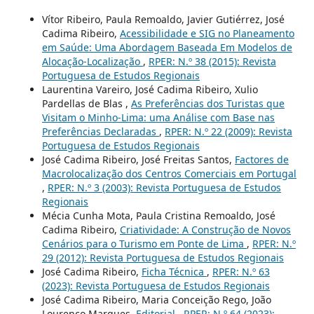
Vítor Ribeiro, Paula Remoaldo, Javier Gutiérrez, José
Cadima Ribeiro,
Acessibilidade e SIG no Planeamento
em Saúde: Uma Abordagem Baseada Em Modelos de
Alocação-Localização
,
RPER: N.º 38 (2015): Revista
Portuguesa de Estudos Regionais
Laurentina Vareiro, José Cadima Ribeiro, Xulio
Pardellas de Blas ,
As Preferências dos Turistas que
Visitam o Minho-Lima: uma Análise com Base nas
Preferências Declaradas
,
RPER: N.º 22 (2009): Revista
Portuguesa de Estudos Regionais
José Cadima Ribeiro, José Freitas Santos,
Factores de
Macrolocalização dos Centros Comerciais em Portugal
,
RPER: N.º 3 (2003): Revista Portuguesa de Estudos
Regionais
Mécia Cunha Mota, Paula Cristina Remoaldo, José
Cadima Ribeiro,
Criatividade: A Construção de Novos
Cenários para o Turismo em Ponte de Lima
,
RPER: N.º
29 (2012): Revista Portuguesa de Estudos Regionais
José Cadima Ribeiro,
Ficha Técnica
,
RPER: N.º 63
(2023): Revista Portuguesa de Estudos Regionais
José Cadima Ribeiro, Maria Conceição Rego, João
Lourenço Marques,
Editorial
,
RPER: N.º 64 (2023):