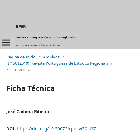
RPER
Revista Portuguesa de Estudos Regionais
Portuguese Review of Regional Studies
Página de Início
/
Arquivos
/
N.º 50 (2019): Revista Portuguesa de Estudos Regionais
/
Ficha Técnica
Ficha Técnica
José Cadima Ribeiro
DOI:
https://doi.org/10.59072/rper.vi50.437