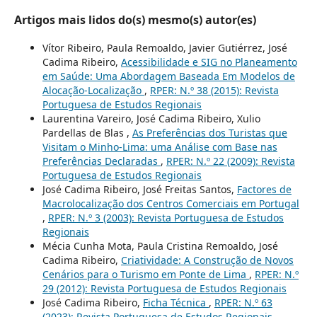
Artigos mais lidos do(s) mesmo(s) autor(es)
Vítor Ribeiro, Paula Remoaldo, Javier Gutiérrez, José
Cadima Ribeiro,
Acessibilidade e SIG no Planeamento
em Saúde: Uma Abordagem Baseada Em Modelos de
Alocação-Localização
,
RPER: N.º 38 (2015): Revista
Portuguesa de Estudos Regionais
Laurentina Vareiro, José Cadima Ribeiro, Xulio
Pardellas de Blas ,
As Preferências dos Turistas que
Visitam o Minho-Lima: uma Análise com Base nas
Preferências Declaradas
,
RPER: N.º 22 (2009): Revista
Portuguesa de Estudos Regionais
José Cadima Ribeiro, José Freitas Santos,
Factores de
Macrolocalização dos Centros Comerciais em Portugal
,
RPER: N.º 3 (2003): Revista Portuguesa de Estudos
Regionais
Mécia Cunha Mota, Paula Cristina Remoaldo, José
Cadima Ribeiro,
Criatividade: A Construção de Novos
Cenários para o Turismo em Ponte de Lima
,
RPER: N.º
29 (2012): Revista Portuguesa de Estudos Regionais
José Cadima Ribeiro,
Ficha Técnica
,
RPER: N.º 63
(2023): Revista Portuguesa de Estudos Regionais