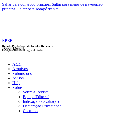
Saltar para conteúdo principal
Saltar para menu de navegação
principal
Saltar para rodapé do site
RPER
Revista Portuguesa de Estudos Regionais
Open Menu
Portuguese Review of Regional Studies
Atual
Arquivos
Submissões
Avisos
Help
Sobre
Sobre a Revista
Equipa Editorial
Indexação e avaliação
Declaração Privacidade
Contacto