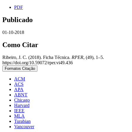
PDF
Publicado
01-10-2018
Como Citar
Ribeiro, J. C. (2018). Ficha Técnica.
RPER
, (49), 1–5.
https://doi.org/10.59072/rper.vi49.436
Formatos Citação
ACM
ACS
APA
ABNT
Chicago
Harvard
IEEE
MLA
Turabian
Vancouver