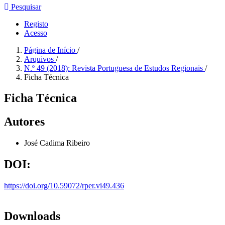
Pesquisar
Registo
Acesso
Página de Início
/
Arquivos
/
N.º 49 (2018): Revista Portuguesa de Estudos Regionais
/
Ficha Técnica
Ficha Técnica
Autores
José Cadima Ribeiro
DOI:
https://doi.org/10.59072/rper.vi49.436
Downloads