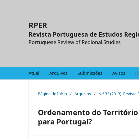
RPER
Revista Portuguesa de Estudos Regi
Portuguese Review of Regional Studies
Atual
Arquivos
Submissões
Avisos
H
Página de Início
/
Arquivos
/
N.º 32 (2013): Revist
Ordenamento do Território 
para Portugal?