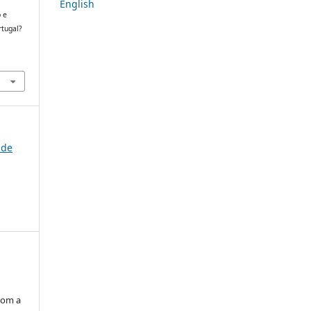
English
o e
rtugal?
 de
com a