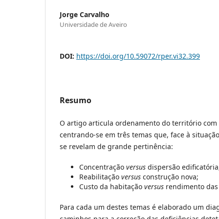
Jorge Carvalho
Universidade de Aveiro
DOI:
https://doi.org/10.59072/rper.vi32.399
Resumo
O artigo articula ordenamento do território com 
centrando-se em três temas que, face à situação
se revelam de grande pertinência:
Concentração
versus
dispersão edificatória
Reabilitação
versus
construção nova;
Custo da habitação
versus
rendimento das 
Para cada um destes temas é elaborado um diag
caminhos para a correção das deficiências dete