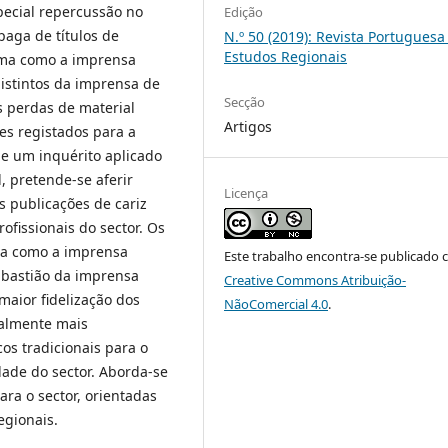
ecial repercussão no
Edição
paga de títulos de
N.º 50 (2019): Revista Portuguesa
Estudos Regionais
orma como a imprensa
stintos da imprensa de
Secção
 perdas de material
Artigos
es registados para a
de um inquérito aplicado
, pretende-se aferir
Licença
s publicações de cariz
ofissionais do sector. Os
ma como a imprensa
Este trabalho encontra-se publicado 
 bastião da imprensa
Creative Commons Atribuição-
 maior fidelização dos
NãoComercial 4.0
.
ialmente mais
os tradicionais para o
dade do sector. Aborda-se
ara o sector, orientadas
egionais.