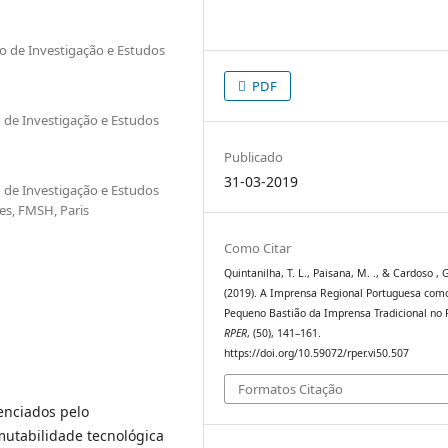
ro de Investigação e Estudos
PDF
o de Investigação e Estudos
Publicado
31-03-2019
o de Investigação e Estudos
es, FMSH, Paris
Como Citar
Quintanilha, T. L., Paisana, M. ., & Cardoso , 
(2019). A Imprensa Regional Portuguesa com
Pequeno Bastião da Imprensa Tradicional no P
RPER
, (50), 141–161.
https://doi.org/10.59072/rper.vi50.507
Formatos Citação
enciados pelo
 mutabilidade tecnológica