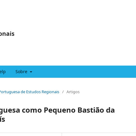
onais
elp
Sobre
a Portuguesa de Estudos Regionais
/
Artigos
guesa como Pequeno Bastião da
ís