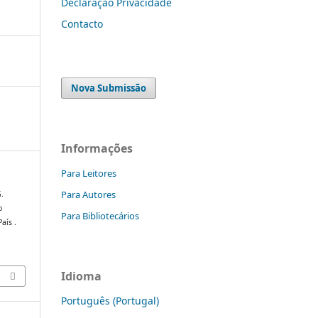
Declaração Privacidade
Contacto
Nova Submissão
Informações
Para Leitores
Para Autores
G.
o
Para Bibliotecários
aís .
Idioma
Português (Portugal)