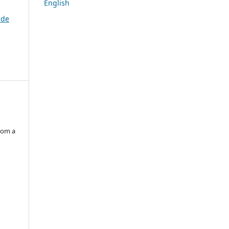
English
 de
com a