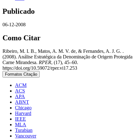
Publicado
06-12-2008
Como Citar
Ribeiro, M. I. B., Matos, A. M. V. de, & Fernandes, A. J. G. .
(2008). Análise Estratégica da Denominação de Origem Protegida
Carne Mirandesa.
RPER
, (17), 45–60.
https://doi.org/10.59072/rper.vi17.253
Formatos Citação
ACM
ACS
APA
ABNT
Chicago
Harvard
IEEE
MLA
Turabian
Vancouver