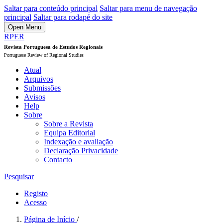
Saltar para conteúdo principal
Saltar para menu de navegação
principal
Saltar para rodapé do site
Open Menu
RPER
Revista Portuguesa de Estudos Regionais
Portuguese Review of Regional Studies
Atual
Arquivos
Submissões
Avisos
Help
Sobre
Sobre a Revista
Equipa Editorial
Indexação e avaliação
Declaração Privacidade
Contacto
Pesquisar
Registo
Acesso
Página de Início
/