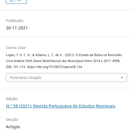
Publicado
30-11-2021
Como Citar
Lopes, T. H. C. R., & Ribeiro, L. C. de S. . (2021). O Estado da Bahia na Recessão:
Uma Análise Shift-Share Multifatorial dos Municípios Entre 2014 e 2017.
RPER
,
(58), 101–115. https://doi.org/10.59072/rper.vi58.154
Formatos Citação
Edição
N.º 58 (2021): Revista Portuguesa de Estudos Regionais
Secção
Artigos