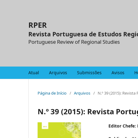
RPER
Revista Portuguesa de Estudos Regi
Portuguese Review of Regional Studies
Atual
Arquivos
Submissões
Avisos
H
Página de Início
/
Arquivos
/
N.º 39 (2015): Revist
N.º 39 (2015): Revista Port
Editor Chefe: