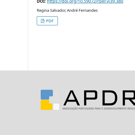
DOI:
https://doi.org/10.59072/rper.vi39.380
Regina Salvador, André Fernandes
PDF