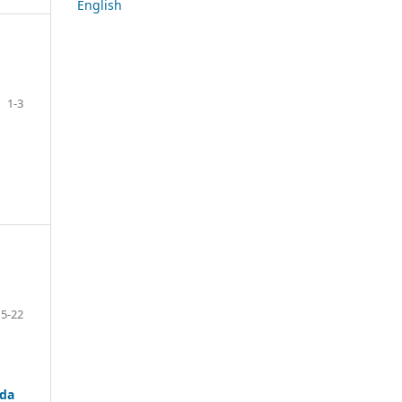
English
1-3
5-22
nda