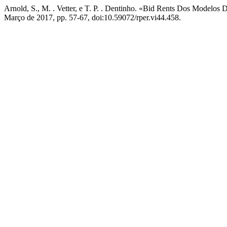
Arnold, S., M. . Vetter, e T. P. . Dentinho. «Bid Rents Dos Model
Março de 2017, pp. 57-67, doi:10.59072/rper.vi44.458.