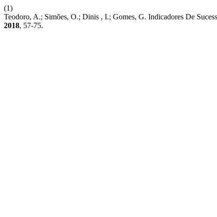
(1)
Teodoro, A.; Simões, O.; Dinis , I.; Gomes, G. Indicadores De Suce
2018
, 57-75.