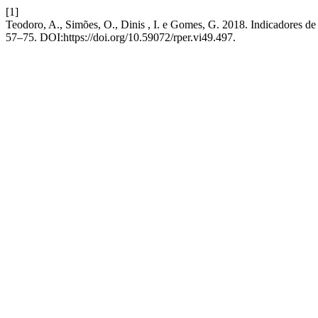
[1]
Teodoro, A., Simões, O., Dinis , I. e Gomes, G. 2018. Indicadores d
57–75. DOI:https://doi.org/10.59072/rper.vi49.497.