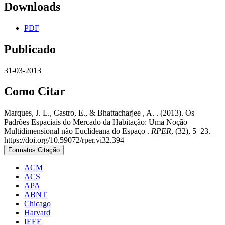
Downloads
PDF
Publicado
31-03-2013
Como Citar
Marques, J. L., Castro, E., & Bhattacharjee , A. . (2013). Os
Padrões Espaciais do Mercado da Habitação: Uma Noção
Multidimensional não Euclideana do Espaço .
RPER
, (32), 5–23.
https://doi.org/10.59072/rper.vi32.394
Formatos Citação
ACM
ACS
APA
ABNT
Chicago
Harvard
IEEE