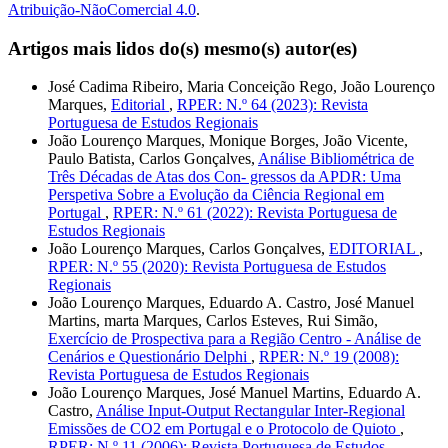
Atribuição-NãoComercial 4.0
.
Artigos mais lidos do(s) mesmo(s) autor(es)
José Cadima Ribeiro, Maria Conceição Rego, João Lourenço
Marques,
Editorial
,
RPER: N.º 64 (2023): Revista
Portuguesa de Estudos Regionais
João Lourenço Marques, Monique Borges, João Vicente,
Paulo Batista, Carlos Gonçalves,
Análise Bibliométrica de
Três Décadas de Atas dos Con- gressos da APDR: Uma
Perspetiva Sobre a Evolução da Ciência Regional em
Portugal
,
RPER: N.º 61 (2022): Revista Portuguesa de
Estudos Regionais
João Lourenço Marques, Carlos Gonçalves,
EDITORIAL
,
RPER: N.º 55 (2020): Revista Portuguesa de Estudos
Regionais
João Lourenço Marques, Eduardo A. Castro, José Manuel
Martins, marta Marques, Carlos Esteves, Rui Simão,
Exercício de Prospectiva para a Região Centro - Análise de
Cenários e Questionário Delphi
,
RPER: N.º 19 (2008):
Revista Portuguesa de Estudos Regionais
João Lourenço Marques, José Manuel Martins, Eduardo A.
Castro,
Análise Input-Output Rectangular Inter-Regional
Emissões de CO2 em Portugal e o Protocolo de Quioto
,
RPER: N.º 11 (2006): Revista Portuguesa de Estudos