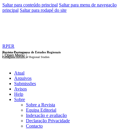
Saltar para conteúdo principal
Saltar para menu de navegação
principal
Saltar para rodapé do site
RPER
Revista Portuguesa de Estudos Regionais
Open Menu
Portuguese Review of Regional Studies
Atual
Arquivos
Submissões
Avisos
Help
Sobre
Sobre a Revista
Equipa Editorial
Indexação e avaliação
Declaração Privacidade
Contacto