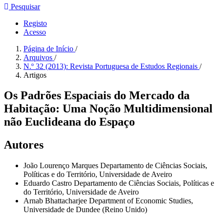
Pesquisar
Registo
Acesso
Página de Início
/
Arquivos
/
N.º 32 (2013): Revista Portuguesa de Estudos Regionais
/
Artigos
Os Padrões Espaciais do Mercado da
Habitação: Uma Noção Multidimensional
não Euclideana do Espaço
Autores
João Lourenço Marques
Departamento de Ciências Sociais,
Políticas e do Território, Universidade de Aveiro
Eduardo Castro
Departamento de Ciências Sociais, Políticas e
do Território, Universidade de Aveiro
Arnab Bhattacharjee
Department of Economic Studies,
Universidade de Dundee (Reino Unido)