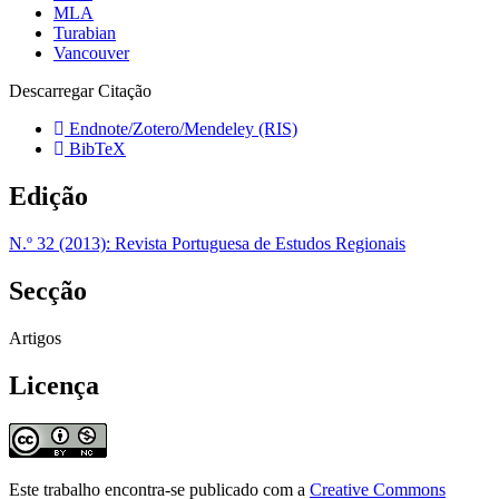
MLA
Turabian
Vancouver
Descarregar Citação
Endnote/Zotero/Mendeley (RIS)
BibTeX
Edição
N.º 32 (2013): Revista Portuguesa de Estudos Regionais
Secção
Artigos
Licença
Este trabalho encontra-se publicado com a
Creative Commons