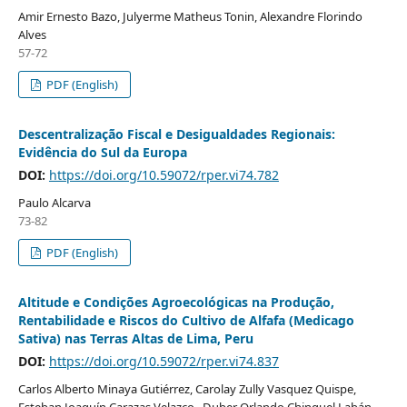
Amir Ernesto Bazo, Julyerme Matheus Tonin, Alexandre Florindo
Alves
57-72
PDF (English)
Descentralização Fiscal e Desigualdades Regionais:
Evidência do Sul da Europa
DOI:
https://doi.org/10.59072/rper.vi74.782
Paulo Alcarva
73-82
PDF (English)
Altitude e Condições Agroecológicas na Produção,
Rentabilidade e Riscos do Cultivo de Alfafa (Medicago
Sativa) nas Terras Altas de Lima, Peru
DOI:
https://doi.org/10.59072/rper.vi74.837
Carlos Alberto Minaya Gutiérrez, Carolay Zully Vasquez Quispe,
Esteban Joaquín Carazas Velazco , Duber Orlando Chinguel Labán,