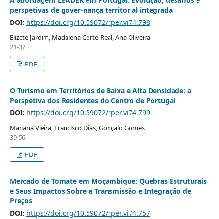
A abordagem LEADER em Portugal: Evolução, desafios e
perspetivas de gover-nança territorial integrada
DOI:
https://doi.org/10.59072/rper.vi74.798
Elizete Jardim, Madalena Corte-Real, Ana Oliveira
21-37
PDF
O Turismo em Territórios de Baixa e Alta Densidade: a
Perspetiva dos Residentes do Centro de Portugal
DOI:
https://doi.org/10.59072/rper.vi74.799
Mariana Vieira, Francisco Dias, Gonçalo Gomes
39-56
PDF
Mercado de Tomate em Moçambique: Quebras Estruturais
e Seus Impactos Sobre a Transmissão e Integração de
Preços
DOI:
https://doi.org/10.59072/rper.vi74.757