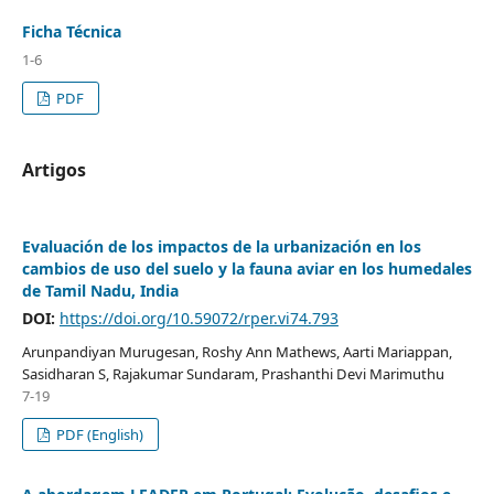
Ficha Técnica
1-6
PDF
Artigos
Evaluación de los impactos de la urbanización en los
cambios de uso del suelo y la fauna aviar en los humedales
de Tamil Nadu, India
DOI:
https://doi.org/10.59072/rper.vi74.793
Arunpandiyan Murugesan, Roshy Ann Mathews, Aarti Mariappan,
Sasidharan S, Rajakumar Sundaram, Prashanthi Devi Marimuthu
7-19
PDF (English)