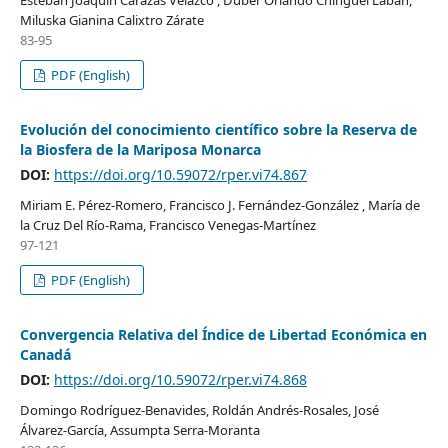
Miluska Gianina Calixtro Zárate
83-95
PDF (English)
Evolución del conocimiento científico sobre la Reserva de
la Biosfera de la Mariposa Monarca
DOI:
https://doi.org/10.59072/rper.vi74.867
Miriam E. Pérez-Romero, Francisco J. Fernández-González , María de
la Cruz Del Río-Rama, Francisco Venegas-Martínez
97-121
PDF (English)
Convergencia Relativa del Índice de Libertad Económica en
Canadá
DOI:
https://doi.org/10.59072/rper.vi74.868
Domingo Rodríguez-Benavides, Roldán Andrés-Rosales, José
Álvarez-García, Assumpta Serra-Moranta